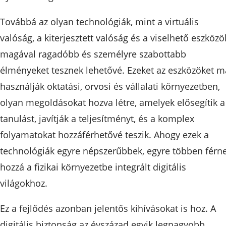
Továbbá az olyan technológiák, mint a virtuális
valóság, a kiterjesztett valóság és a viselhető eszközö
magával ragadóbb és személyre szabottabb
élményeket tesznek lehetővé. Ezeket az eszközöket m
használják oktatási, orvosi és vállalati környezetben,
olyan megoldásokat hozva létre, amelyek elősegítik a
tanulást, javítják a teljesítményt, és a komplex
folyamatokat hozzáférhetővé teszik. Ahogy ezek a
technológiák egyre népszerűbbek, egyre többen férn
hozzá a fizikai környezetbe integrált digitális
világokhoz.
Ez a fejlődés azonban jelentős kihívásokat is hoz. A
digitális biztonság az évszázad egyik legnagyobb