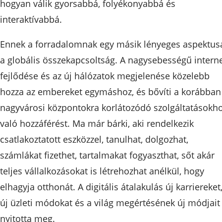
hogyan válik gyorsabbá, folyékonyabbá és
interaktívabbá.
Ennek a forradalomnak egy másik lényeges aspektus
a globális összekapcsoltság. A nagysebességű intern
fejlődése és az új hálózatok megjelenése közelebb
hozza az embereket egymáshoz, és bővíti a korábban
nagyvárosi központokra korlátozódó szolgáltatásokh
való hozzáférést. Ma már bárki, aki rendelkezik
csatlakoztatott eszközzel, tanulhat, dolgozhat,
számlákat fizethet, tartalmakat fogyaszthat, sőt akár
teljes vállalkozásokat is létrehozhat anélkül, hogy
elhagyja otthonát. A digitális átalakulás új karriereket
új üzleti módokat és a világ megértésének új módjait
nyitotta meg.