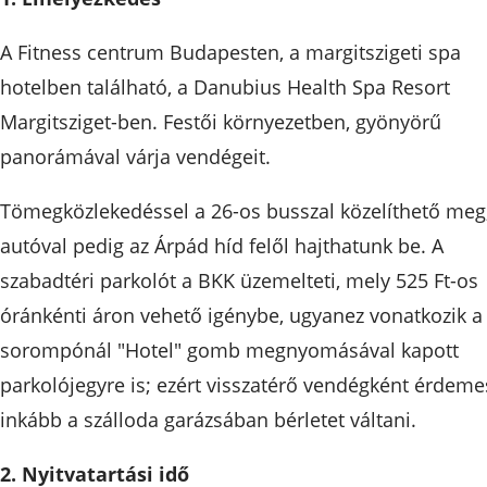
A Fitness centrum Budapesten, a margitszigeti spa
hotelben található, a Danubius Health Spa Resort
Margitsziget-ben. Festői környezetben, gyönyörű
panorámával várja vendégeit.
Tömegközlekedéssel a 26-os busszal közelíthető meg
autóval pedig az Árpád híd felől hajthatunk be. A
szabadtéri parkolót a BKK üzemelteti, mely 525 Ft-os
óránkénti áron vehető igénybe, ugyanez vonatkozik a
sorompónál "Hotel" gomb megnyomásával kapott
parkolójegyre is; ezért visszatérő vendégként érdeme
inkább a szálloda garázsában bérletet váltani.
2. Nyitvatartási idő