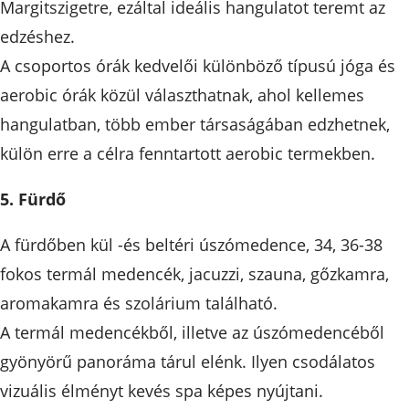
Margitszigetre, ezáltal ideális hangulatot teremt az
edzéshez.
A csoportos órák kedvelői különböző típusú jóga és
aerobic órák közül választhatnak, ahol kellemes
hangulatban, több ember társaságában edzhetnek,
külön erre a célra fenntartott aerobic termekben.
5. Fürdő
A fürdőben kül -és beltéri úszómedence, 34, 36-38
fokos termál medencék, jacuzzi, szauna, gőzkamra,
aromakamra és szolárium található.
A termál medencékből, illetve az úszómedencéből
gyönyörű panoráma tárul elénk. Ilyen csodálatos
vizuális élményt kevés spa képes nyújtani.