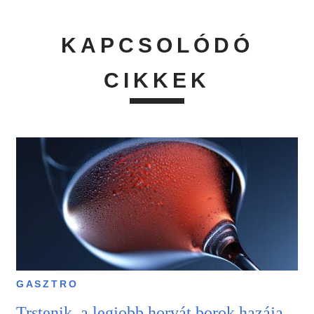
KAPCSOLÓDÓ
CIKKEK
GASZTRO
Trstenik, a legjobb horvát borok hazája