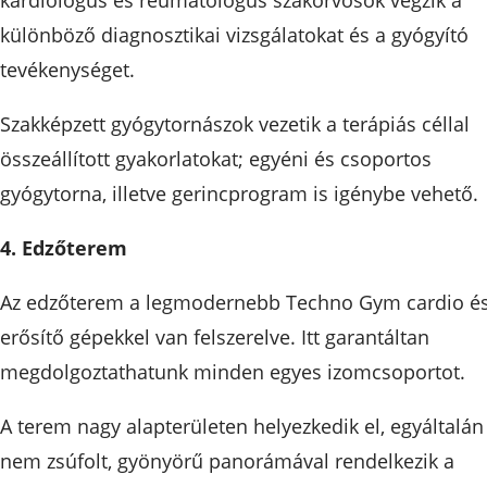
kardiológus és reumatológus szakorvosok végzik a
különböző diagnosztikai vizsgálatokat és a gyógyító
tevékenységet.
Szakképzett gyógytornászok vezetik a terápiás céllal
összeállított gyakorlatokat; egyéni és csoportos
gyógytorna, illetve gerincprogram is igénybe vehető.
4. Edzőterem
Az edzőterem a legmodernebb Techno Gym cardio é
erősítő gépekkel van felszerelve. Itt garantáltan
megdolgoztathatunk minden egyes izomcsoportot.
A terem nagy alapterületen helyezkedik el, egyáltalán
nem zsúfolt, gyönyörű panorámával rendelkezik a