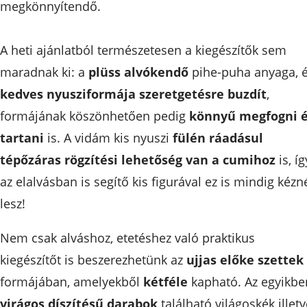
megkönnyítendő.
A heti ajánlatból természetesen a kiegészítők sem
maradnak ki: a
plüss alvókendő
pihe-puha anyaga, 
kedves nyusziformája szeretgetésre buzdít
,
formájának köszönhetően pedig
könnyű megfogni 
tartani
is. A vidám kis nyuszi
fülén ráadásul
tépőzáras rögzítési lehetőség van a cumihoz
is, íg
az elalvásban is segítő kis figurával ez is mindig kézn
lesz!
Nem csak alváshoz, etetéshez való praktikus
kiegészítőt is beszerezhetünk az
ujjas előke szettek
formájában, amelyekből
kétféle
kapható. Az egyikbe
virágos díszítésű darabok
található világoskék illetv