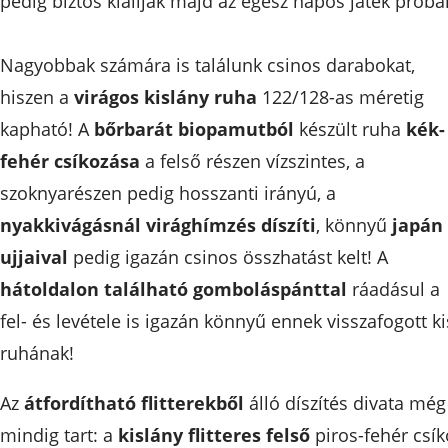
pedig biztos kiállják majd az egész napos játék próbái
Nagyobbak számára is találunk csinos darabokat,
hiszen a
virágos kislány ruha
122/128-as méretig
kapható! A
bőrbarát biopamutból
készült ruha
kék-
fehér csíkozása
a felső részen vízszintes, a
szoknyarészen pedig hosszanti irányú, a
nyakkivágásnál virághímzés díszíti
, könnyű
japán
ujjaival
pedig igazán csinos összhatást kelt! A
hátoldalon található gomboláspánttal
ráadásul a
fel- és levétele is igazán könnyű ennek visszafogott ki
ruhának!
Az
átfordítható flitterekből
álló díszítés divata még
mindig tart: a
kislány flitteres felső
piros-fehér csík