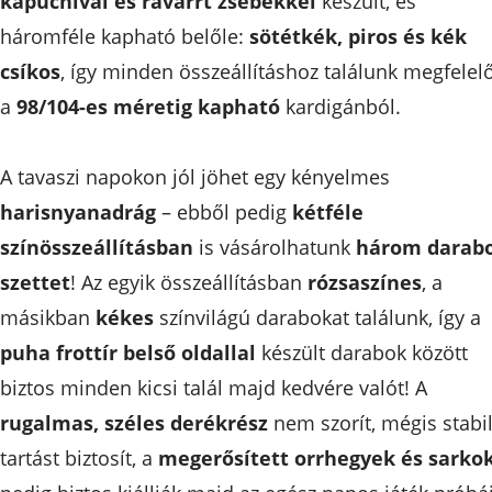
kapucnival és rávarrt zsebekkel
készült, és
háromféle kapható belőle:
sötétkék, piros és kék
csíkos
, így minden összeállításhoz találunk megfelel
a
98/104-es méretig kapható
kardigánból.
A tavaszi napokon jól jöhet egy kényelmes
harisnyanadrág
– ebből pedig
kétféle
színösszeállításban
is vásárolhatunk
három darab
szettet
! Az egyik összeállításban
rózsaszínes
, a
másikban
kékes
színvilágú darabokat találunk, így a
puha frottír belső oldallal
készült darabok között
biztos minden kicsi talál majd kedvére valót! A
rugalmas, széles derékrész
nem szorít, mégis stabi
tartást biztosít, a
megerősített orrhegyek és sarko