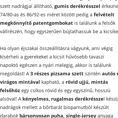
szett nadrágjai állítható,
gumis derékrésszel
érkezne
74/80-as és 86/92-es méret között pedig a
felvételt
megkönnyítő patentgombokat
is találunk a felsők
vállrészén, hogy egyszerűen bújtathassuk be a kicsike
Ha olyan éjszakai összeállításra vágyunk, ami végig
kísérheti a gyerekeket a kicsit hűvösebb tavaszi
napoktó egészen a nyári melegig, akkor is találunk
megoldást! A
3 részes pizsama szett
szintén
autós 
virágos mintával
kapható, a
rövid ujjú, mintás
felsőhöz
egy csíkos rövid és egy egyszínű, hosszú
alsóval! A
kényelmes, rugalmas derékréssze
l készü
nadrágok mellett a bőrbarát biopamutból készült
darabok
bársonyosan puha,
single-jersey
anyaga