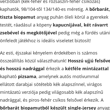
verzióban (kék-fehér és rózsaszín-fehér csíkozás)
kaphatók, 98/104-től 134/140-es méretig. A
bőrbarát,
tiszta biopamut
anyag puhán öleli körül a gyerekek
testét, ráadásul a köpeny
kapucnijával, két rávarrt
zsebével és megkötőjével
pedig még a fürdés utáni
önfeledt játékhoz is ideális viseletet biztosít!
Az esti, éjszakai kényelem érdekében is számos
összeállítás közül választhatunk!
Hosszú ujjú felsőve
és hosszú nadrággal
érkezik a
kétféle mintázattal
kapható
pizsama
, amelynek autós motívummal
ellátott darabjai sötétebb kék alapszínnel, virágos
mintázatú verziója pedig világosabb kék alapszínű
nadrággal, és piros-fehér csíkos felsővel érkezik. A
bőrbarát biopamutból készült single-jersey
anyag