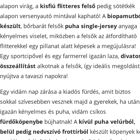
alapon virág, a
kisfiú flitteres felső
pedig sötétkék
alapon versenyautó mintával kapható! A
biopamutb
készült
, bőrbarát felsők
puha single-jersey
anyaga
kényelmes viselet, miközben a felsők az átfordítható
flitterekkel egy pillanat alatt képesek a megújulásra!
Egy sportcipővel és egy farmerrel igazán laza,
divato
összeállítást
alkotnak a felsők, így ideális megoldást
nyújtva a tavaszi napokra!
Egy vidám nap zárása a kiadós fürdés, amit biztos
sokkal szívesebben vesznek majd a gyerekek, ha utá
igazán kényelmes és puha, vidám csíkos
fürdőköpenybe
bújhatnak! A
kívül puha velúrból,
belül pedig nedvszívó frottírból
készült köpenyek k