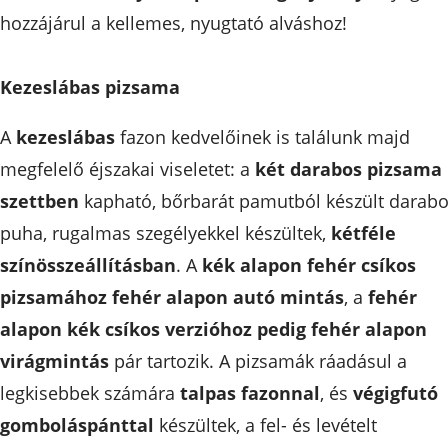
hozzájárul a kellemes, nyugtató alváshoz!
Kezeslábas pizsama
A
kezeslábas
fazon kedvelőinek is találunk majd
megfelelő éjszakai viseletet: a
két darabos pizsama
szettben
kapható, bőrbarát pamutból készült darab
puha, rugalmas szegélyekkel készültek,
kétféle
színösszeállításban
. A
kék alapon fehér csíkos
pizsamához fehér alapon autó mintás
, a
fehér
alapon kék csíkos verzióhoz pedig fehér alapon
virágmintás
pár tartozik. A pizsamák ráadásul a
legkisebbek számára
talpas fazonnal
, és
végigfutó
gomboláspánttal
készültek, a fel- és levételt