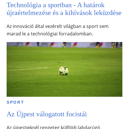
Technológia a sportban - A határok
újraértelmezése és a kihívások leküzdése
Az innováció által vezérelt világban a sport sem
marad le a technológiai forradalomban.
SPORT
Az Újpest válogatott focistái
Az újpestieknél rengeteg külföldi labdarúgó