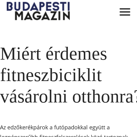
Miért érdemes
fitneszbiciklit
vásárolni otthonra
Az edzőkerékpárok a futópadokkal együtt a
legnépszerűbb fitneszfelszerelések közé tartoznak,