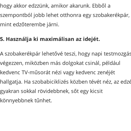
hogy akkor edzzünk, amikor akarunk. Ebből a
szempontból jobb lehet otthonra egy szobakerékpár,
mint edzőterembe járni.
5. Használja ki maximálisan az idejét.
A szobakerékpár lehetővé teszi, hogy napi testmozgá
végezzen, miközben más dolgokat csinál, például
kedvenc TV-műsorát nézi vagy kedvenc zenéjét
hallgatja. Ha szobabiciklizés közben tévét néz, az edz
gyakran sokkal rövidebbnek, sőt egy kicsit
könnyebbnek tűnhet.