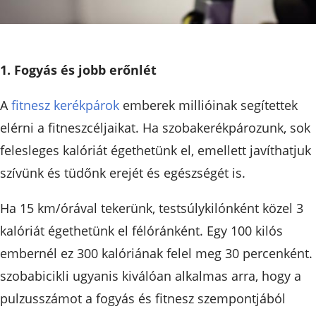
1. Fogyás és jobb erőnlét
A
fitnesz kerékpárok
emberek millióinak segítettek
elérni a fitneszcéljaikat. Ha szobakerékpározunk, sok
felesleges kalóriát égethetünk el, emellett javíthatjuk
szívünk és tüdőnk erejét és egészségét is.
Ha 15 km/órával tekerünk, testsúlykilónként közel 3
kalóriát égethetünk el félóránként. Egy 100 kilós
embernél ez 300 kalóriának felel meg 30 percenként.
szobabicikli ugyanis kiválóan alkalmas arra, hogy a
pulzusszámot a fogyás és fitnesz szempontjából