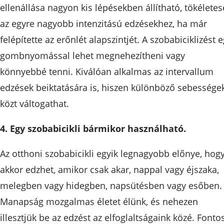
ellenállása nagyon kis lépésekben állítható, tökéletes
az egyre nagyobb intenzitású edzésekhez, ha már
felépítette az erőnlét alapszintjét. A szobabiciklizést 
gombnyomással lehet megnehezítheni vagy
könnyebbé tenni. Kiválóan alkalmas az intervallum
edzések beiktatására is, hiszen különböző sebessége
közt váltogathat.
4. Egy szobabicikli bármikor használható.
Az otthoni szobabicikli egyik legnagyobb előnye, hog
akkor edzhet, amikor csak akar, nappal vagy éjszaka,
melegben vagy hidegben, napsütésben vagy esőben.
Manapság mozgalmas életet élünk, és nehezen
illesztjük be az edzést az elfoglaltságaink közé. Fontos