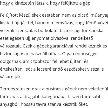
hogy a kinézetén látszik, hogy felújított a gép.
Felújított készülékek esetében nem az olcsó, műanya
kivitelt újítják fel, hanem a fémvázas, vagy fémötvöze
verziók szénszálas burkolatú, biztonsági funkciókkal,
esetlegesen ujjlenyomat olvasóval rendelkező
változatait. Ezek a gépek garanciával rendelkeznek és
biztonságosan használhatóak. Olyan minőséggel
dolgoznak, amit többször fel lehet újítani és
értékesíteni, sőt a lecserélendő eszközöket vissza is
vásárolják.
Természetesen ezek a business gépek nem véletlenü
tartoznak a drágább kategóriába, hiszen tartósabb
anyagból, hosszú távra szánva készítik őket,